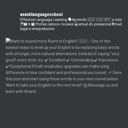
avantilanguageschool
Effective Language Learning
🗣Aprende 🇺🇸 🇨🇴 🇲🇫 y más
🧑‍🏫👩‍🏫 Profes nativos- locales
💻virtual ✍️ presencial
🌐 trad
legal e interpretación