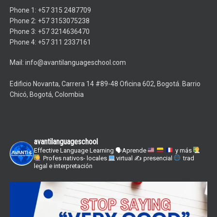
Phone 1: +57 315 2487709
Phone 2: +57 3153075238
Phone 3: +57 3214636470
Phone 4: +57 311 2337161
Mail: info@avantilanguageschool.com
Edificio Novanta, Carrera 14 #89-48 Oficina 602, Bogotá. Barrio
Chicó, Bogotá, Colombia
avantilanguageschool
Effective Language Learning
🗣Aprende
y más
Profes nativos- locales
virtual ✍
presencial
trad
legal e interpretación