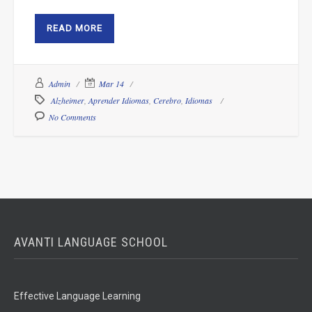
READ MORE
Admin
Mar 14
Alzheimer
,
Aprender Idiomas
,
Cerebro
,
Idiomas
No Comments
AVANTI LANGUAGE SCHOOL
Effective Language Learning